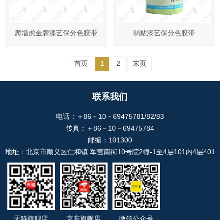
爬墙虎金牌漆艺保分色胶带
弱粘漆艺保分色胶带
首页
1
2
末页
联系我们
电话：＋86－10－69475781/82/83
传真：＋86－10－69475784
邮编：101300
地址：北京市顺义区仁和镇 军营南街10号院2幢-1至4层101内4层401
天猫旗舰店
京东旗舰店
微信公众号