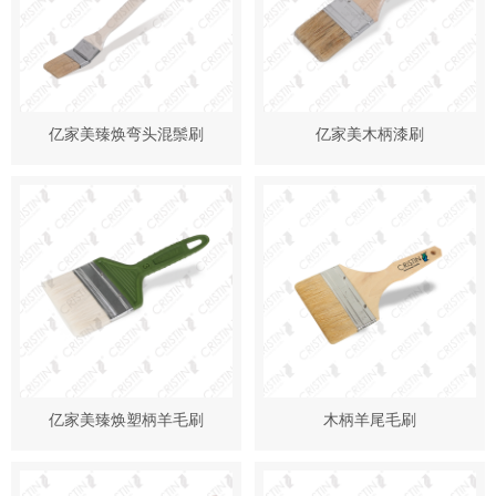
亿家美臻焕弯头混鬃刷
亿家美木柄漆刷
亿家美臻焕塑柄羊毛刷
木柄羊尾毛刷