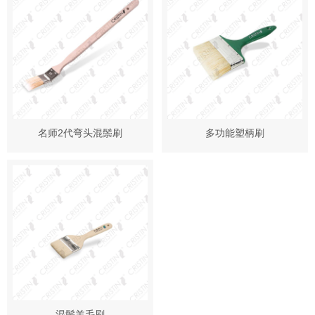
名师2代弯头混鬃刷
多功能塑柄刷
混鬃羊毛刷