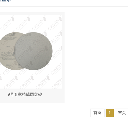
9号专家植绒圆盘砂
首页
1
末页