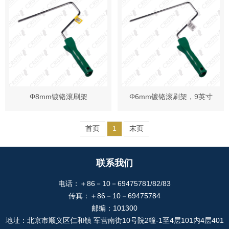
Φ8mm镀铬滚刷架
Φ6mm镀铬滚刷架，9英寸
首页
1
末页
联系我们
电话：＋86－10－69475781/82/83
传真：＋86－10－69475784
邮编：101300
地址：北京市顺义区仁和镇 军营南街10号院2幢-1至4层101内4层401